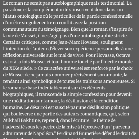
Le roman ne serait pas autobiographique mais testimonial. La
paradoxe et la complémentarité s’inscrivent donc dans un
hiatus ontologique où le particulier de la parole confessionnelle
d’un être singulier entre en conflit avec la position
communautaire du témoignage. Bien que le roman s’inspire de
la vie de Musset, il ne s’agit pas d’une autobiographie stricte.
Certains critiques, comme Jean-Marc Hovasse, soulignent
l’intention de l’auteur d’élever son expérience personnelle à une
réflexion universelle sur le mal de vivre. Pour Hovasse, Octave
est
« à la fois Musset et tout homme touché par l’inertie morale
du XIXe siècle. »
Ce caractère universel est renforcé par le choix
de Musset de ne jamais nommer précisément son amante, la
rendant ainsi symbolique de toutes les trahisons amoureuses. Si
le roman se base indéniablement sur des éléments
biographiques, il transcende la simple confession pour devenir
une méditation sur l'amour, la désillusion et la condition
humaine. Le désarroi est suscité par une désillusion politique
qui bouleverse une partie des auteurs romantiques, qui, selon
Mikhaïl Bakhtine, reprend, dans l’écriture, le thème de
l’adversité sous le spectre de la mise à l’épreuve d’un “parvenu
admirateur de Napoléon.” Ferdinand Brunetière défend le droit de