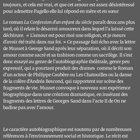
toujours, et cela est vrai, et que cet amour est assez désintéressé
pour admettre Pagello elle lui répond en mère et en sœur
Le roman
La
Confession d'un enfant du siècle
paraît deux ans plus
tard, où il relate le désarroi amoureux dans lequel l’a laissé cette
déchirure.
« L'amour est pour moi une religion, et je meurs
d'avoir été trahi dans ma foi. »
Ce passage fait écho avec la lettre
de Musset à George Sand après leur séparation, où il décrit son
amour comme sacré et sa trahison comme un sacrilège.
Il s’est
donc essayé au genre de l’autobiographie théâtrale, genre peu
expressif, qui a pourtant produit des drames comme le
Roman
d’un acteur
de Philippe Caubère ou
Les Chatouilles ou la danse
de la colère
d’Andréa Bescond, qui rapportent sur scène des
fragments de vie.
Musset convoque à nouveau son expérience
biographique dans une création dramatique, en insérant des
fragments des lettres de Georges Sand dans l’acte II de
On ne
badine pas avec l’amour
.
Le caractère autobiographique est soutenu par de nombreuses
références à l’environnement social et historique. Le récit est