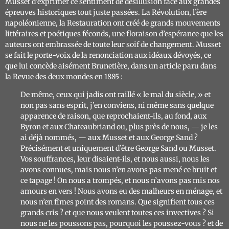
Musset d’exprimer ce sentiment de désillusion face aux grandes
épreuves historiques tout juste passées. La Révolution, l’ère
napoléonienne, la Restauration ont créé de grands mouvements
littéraires et poétiques féconds, une floraison d’espérance que les
auteurs ont embrassée de toute leur soif de changement. Musset
se fait le porte-voix de la renonciation aux idéaux dévoyés, ce
que lui concède aisément Brunetière, dans un article paru dans
la
Revue des deux mondes
en 1885
:
De même, ceux qui jadis ont raillé « le mal du siècle, » et
non pas sans esprit, j’en conviens, ni même sans quelque
apparence de raison, que reprochaient-ils, au fond, aux
Byron et aux Chateaubriand ou, plus près de nous, — je les
ai déjà nommés, — aux Musset et aux George Sand ?
Précisément et uniquement d’être George Sand ou Musset.
Vos souffrances, leur disaient-ils, et nous aussi, nous les
avons connues, mais nous n’en avons pas mené ce bruit et
ce tapage ! On nous a trompés, et nous n’avons pas mis nos
amours en vers ! Nous avons eu des malheurs en ménage, et
nous n’en fîmes point des romans. Que signifient tous ces
grands cris ? et que nous veulent toutes ces invectives ? Si
nous ne les poussons pas, pourquoi les poussez-vous ? et de