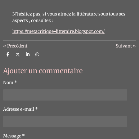
N'hésitez pas, si vous aimez la littérature sous tous ses
aspects , consultez :
https://metacritique-litteraire.blogspot.com/
«
Précédent
Suivant
»
P
P
P
P
a
a
a
a
r
r
r
r
t
t
t
t
Ajouter un commentaire
a
a
a
a
g
g
g
g
e
e
e
e
Nom *
r
r
r
r
Adresse e-mail *
Message *