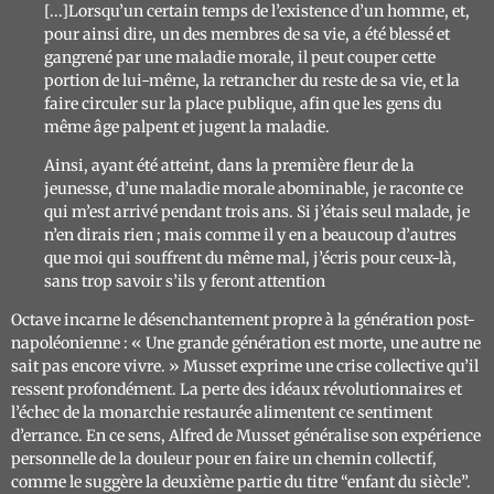
[...]Lorsqu’un certain temps de l’existence d’un homme, et,
pour ainsi dire, un des membres de sa vie, a été blessé et
gangrené par une maladie morale, il peut couper cette
portion de lui-même, la retrancher du reste de sa vie, et la
faire circuler sur la place publique, afin que les gens du
même âge palpent et jugent la maladie.
Ainsi, ayant été atteint, dans la première fleur de la
jeunesse, d’une maladie morale abominable, je raconte ce
qui m’est arrivé pendant trois ans. Si j’étais seul malade, je
n’en dirais rien ; mais comme il y en a beaucoup d’autres
que moi qui souffrent du même mal, j’écris pour ceux-là,
sans trop savoir s’ils y feront attention
Octave incarne le désenchantement propre à la génération post-
napoléonienne :
« Une grande génération est morte, une autre ne
sait pas encore vivre. »
Musset exprime une crise collective qu’il
ressent profondément. La perte des idéaux révolutionnaires et
l’échec de la monarchie restaurée alimentent ce sentiment
d’errance.
En ce sens, Alfred de Musset généralise son expérience
personnelle de la douleur pour en faire un chemin collectif,
comme le suggère la deuxième partie du titre “enfant du siècle”.