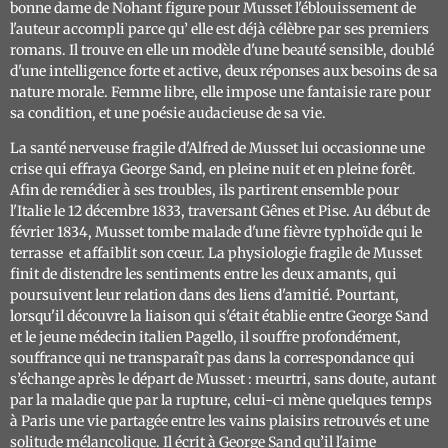
bonne dame de Nohant figure pour Musset l'éblouissement de
l'auteur accompli parce qu’ elle est déjà célèbre par ses premiers
romans. Il trouve en elle un modèle d'une beauté sensible, doublé
d'une intelligence forte et active, deux réponses aux besoins de sa
nature morale. Femme libre, elle impose une fantaisie rare pour
sa condition, et une poésie audacieuse de sa vie.
La santé nerveuse fragile d'Alfred de Musset lui occasionne une
crise qui effraya George Sand, en pleine nuit et en pleine forêt.
Afin de remédier à ses troubles, ils partirent ensemble pour
l'Italie le 12 décembre 1833, traversant Gênes et Pise. Au début de
février 1834, Musset tombe malade d'une fièvre typhoïde qui le
terrasse et affaiblit son cœur. La physiologie fragile de Musset
finit de distendre les sentiments entre les deux amants, qui
poursuivent leur relation dans des liens d'amitié. Pourtant,
lorsqu'il découvre la liaison qui s'était établie entre George Sand
et le jeune médecin italien Pagello, il souffre profondément,
souffrance qui ne transparaît pas dans la correspondance qui
s’échange après le départ de Musset : meurtri, sans doute, autant
par la maladie que par la rupture, celui-ci mène quelques temps
à Paris une vie partagée entre les vains plaisirs retrouvés et une
solitude mélancolique. Il écrit à George Sand qu’il l'aime