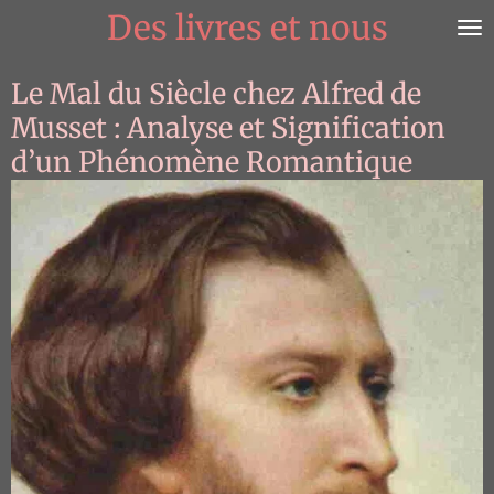
Des livres et nous
Passer
au
contenu
Le Mal du Siècle chez Alfred de
principal
Musset : Analyse et Signification
d’un Phénomène Romantique