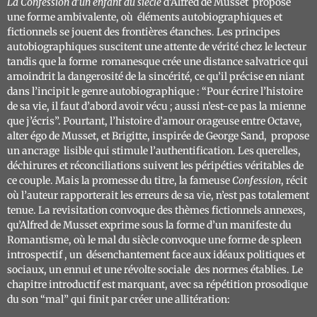
La Confession d’un enfant du siècle
d’Alfred de Musset propose
une forme ambivalente, où éléments autobiographiques et
fictionnels se jouent des frontières étanches. Les principes
autobiographiques suscitent une attente de vérité chez le lecteur
tandis que la forme romanesque crée une distance salvatrice qui
amoindrit la dangerosité de la sincérité, ce qu’il précise en niant
dans l’incipit le genre autobiographique : “
Pour écrire l’histoire
de sa vie, il faut d’abord avoir vécu ; aussi n’est-ce pas la mienne
que j’écris”
. Pourtant, l’histoire d’amour orageuse entre Octave,
alter égo de Musset, et Brigitte, inspirée de George Sand, propose
un ancrage lisible qui stimule l’authentification. Les querelles,
déchirures et réconciliations suivent les péripéties véritables de
ce couple. Mais la promesse du titre, la fameuse
Confession
, récit
où l’auteur rapporterait les erreurs de sa vie, n’est pas totalement
tenue. La revisitation convoque des thèmes fictionnels annexes,
qu’Alfred de Musset exprime sous la forme d’un manifeste du
Romantisme, où le mal du siècle convoque une forme de spleen
introspectif , un désenchantement face aux idéaux politiques et
sociaux, un ennui et une révolte sociale des normes établies. Le
chapitre introductif est marquant, avec sa répétition prosodique
du son “mal” qui finit par créer une allitération: